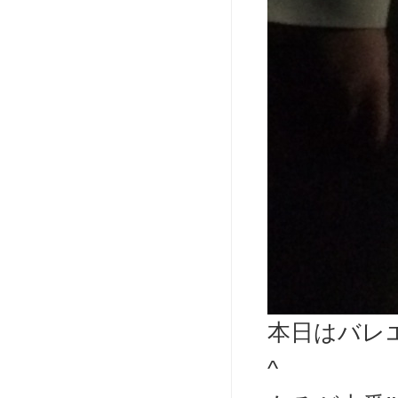
本日はバレ
^